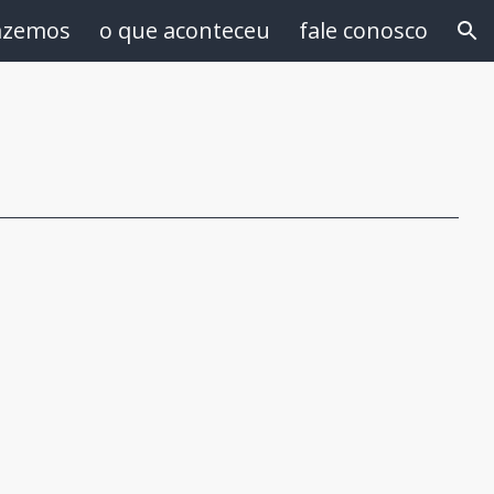
azemos
o que aconteceu
fale conosco
ion