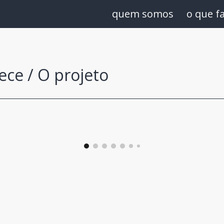
quem somos
o que f
ip to main content
Skip to navigat
ece /
O projeto