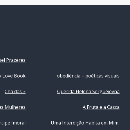
el Prazeres
A Love Book
obediência – poéticas visuais
Chá das 3
Querida Helena Serguêievna
 as Mulheres
A Fruta e a Casca
ncipe Imoral
Uma Interdição Habita em Mim